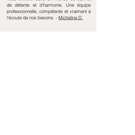
de détente et d'harmonie. Une équipe
professionnelle, compétente et vraiment à
l'écoute de nos besoins. -
Micheline D.
Personnes professionnelles et
compétentes! J'y retournerai avec plaisir.
-
Annie B.
Je ne sais pas par où commencer!!! Je